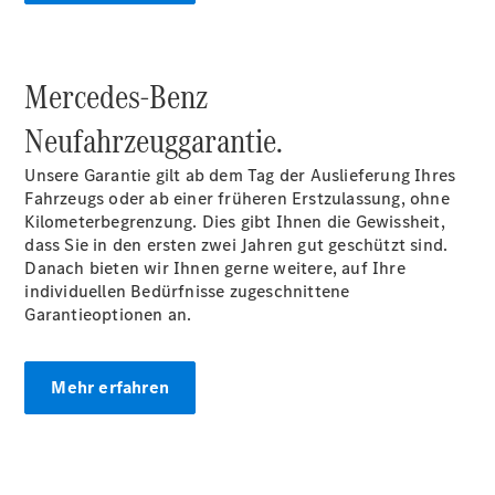
Mercedes-Benz
Übersicht
Neufahrzeuggarantie.
Service &
Zubehör
Unsere Garantie gilt ab dem Tag der Auslieferung Ihres
Transporter-
Fahrzeugs oder ab einer früheren Erstzulassung, ohne
Services
Kilometerbegrenzung. Dies gibt Ihnen die Gewissheit,
Individuelle
dass Sie in den ersten zwei Jahren gut geschützt sind.
Beratung
Danach bieten wir Ihnen gerne weitere, auf Ihre
Mobilitätslösungen
individuellen Bedürfnisse zugeschnittene
Intelligente
Garantieoptionen an.
Fahrzeugsteuerung
Mercedes-
Benz
Mehr erfahren
Qualität
Servicetermin
vereinbaren