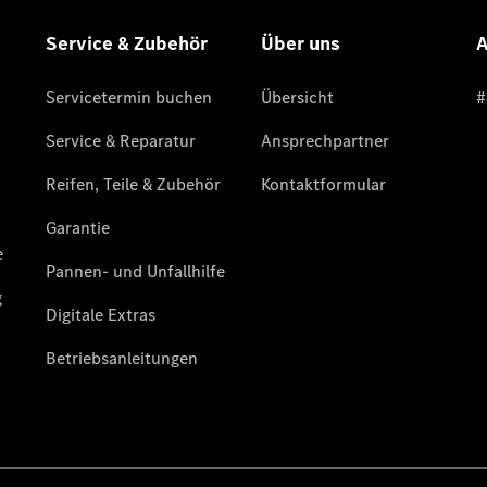
Übersicht
Service &
Zubehör
Transporter-
Services
Individuelle
Beratung
Mobilitätslösungen
Intelligente
Fahrzeugsteuerung
Mercedes-
Benz
Qualität
Servicetermin
vereinbaren