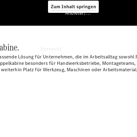
Zum Inhalt springen
Anbieter/Datenschutz
Anbieter/Datenschutz
abine.
Übersicht
assende Lösung für Unternehmen, die im Arbeitsalltag sowohl 
 Doppelkabine besonders für Handwerksbetriebe, Montageteams,
 weiterhin Platz für Werkzeug, Maschinen oder Arbeitsmateri
Startseite
Kontakt
Beratung
vereinbaren
Servicetermin
buchen
Probefahrt