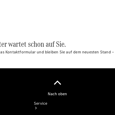
Probefahrt
Junge
Sterne
Transporter
Gebrauchtwagensuche
Leasing &
Finanzierung
Online
r wartet schon auf Sie.
Store
Konfigurator
as Kontaktformular und bleiben Sie auf dem neuesten Stand – 
Service