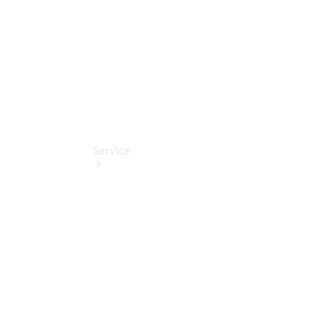
Finanzierung
Service
Servicetermin
buchen
Service &
Reparatur