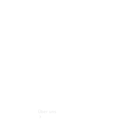
Reifen, Teile
& Zubehör
Garantie
Pannen- &
Unfallhilfe
Digitale
Extras
Betriebsanleitungen
Rückrufe
Über uns